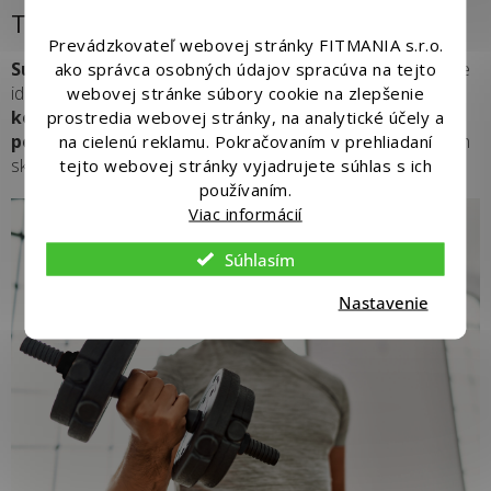
TRÉNING NA MIERU VAŠIM POTREBÁM
Prevádzkovateľ webovej stránky FITMANIA s.r.o.
Súprava nastaviteľných činiek s hmotnosťou 20 kg
je
ako správca osobných údajov spracúva na tejto
ideálna pre každého, kto hľadá
kvalitu, funkčnosť a
webovej stránke súbory cookie na zlepšenie
komfort
. Bez ohľadu na úroveň skúseností ľahko
prostredia webovej stránky, na analytické účely a
posilníte celé telo
– od rúk až po nohy. Kompaktný dizajn
na cielenú reklamu. Pokračovaním v prehliadaní
skvele zapadne do každej domácej posilňovne.
tejto webovej stránky vyjadrujete súhlas s ich
používaním.
Viac informácií
Súhlasím
Nastavenie