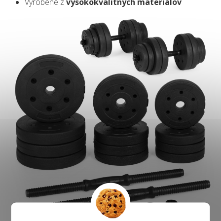
Vyrobené z
vysokokvalitných materiálov