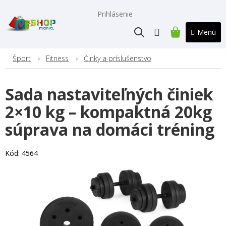
Prejsť
na
Prihlásenie
obsah
NÁKUPNÝ
KOŠÍK
Šport
Fitness
Činky a príslušenstvo
Sada nastaviteľných činiek
2×10 kg – kompaktná 20kg
súprava na domáci tréning
Kód:
4564