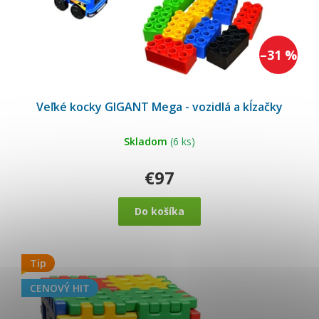
u
k
t
o
–31 %
v
Veľké kocky GIGANT Mega - vozidlá a kĺzačky
Skladom
(6 ks)
€97
Do košíka
Tip
CENOVÝ HIT