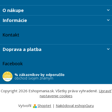
s
u
Z
O nákupe
á
p
Informácie
ä
t
i
Kontakt
e
Doprava a platba
Facebook
% zákazníkov by odporučilo
obchod svojim známym
Copyright 2026
Eshopmania.sk
. Všetky práva vyhradené.
Upraviť
nastavenie cookies
Vytvořil
Shoptet
|
Nakódoval eshopGuru