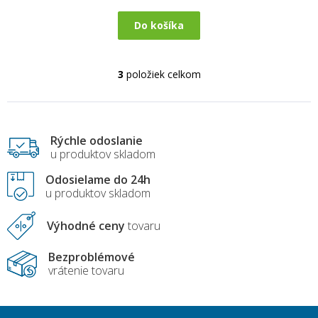
Do košíka
3
položiek celkom
O
v
l
á
d
Rýchle odoslanie
a
u produktov skladom
c
i
Odosielame do 24h
e
u produktov skladom
p
r
Výhodné ceny
tovaru
v
k
y
Bezproblémové
v
vrátenie tovaru
ý
p
i