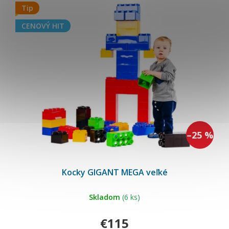
Tip
CENOVÝ HIT
–25 %
Priemerné
hodnotenie
Kocky GIGANT MEGA veľké
produktu
je
5,0
z
5
Skladom
(6 ks)
hviezdičiek.
€115