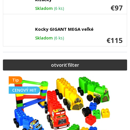
€97
Skladom
(6 ks)
Kocky GIGANT MEGA veľké
Skladom
(6 ks)
€115
otvoriť filter
V
ý
Tip
p
CENOVÝ HIT
i
s
p
r
o
d