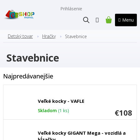
Prejsť
na
Prihlásenie
obsah
NÁKUPNÝ
KOŠÍK
Detský tovar
Hračky
Stavebnice
Stavebnice
Najpredávanejšie
Veľké kocky - VAFLE
Skladom
(1 ks)
€108
Veľké kocky GIGANT Mega - vozidlá a
kĺzačky