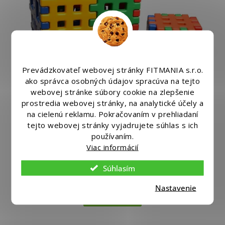
Prevádzkovateľ webovej stránky FITMANIA s.r.o.
ako správca osobných údajov spracúva na tejto
–26 %
webovej stránke súbory cookie na zlepšenie
prostredia webovej stránky, na analytické účely a
Priemerné
na cielenú reklamu. Pokračovaním v prehliadaní
hodnotenie
Veľké kocky - VAFLE
produktu
tejto webovej stránky vyjadrujete súhlas s ich
je
5,0
používaním.
z
Viac informácií
5
Skladom
(1 ks)
hviezdičiek.
Súhlasím
€108
Nastavenie
Do košíka