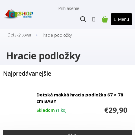
Prejsť
na
Prihlásenie
obsah
NÁKUPNÝ
KOŠÍK
Detský tovar
Hracie podložky
Hracie podložky
Najpredávanejšie
Detská mäkká hracia podložka 67 × 78
cm BABY
€29,90
Skladom
(1 ks)