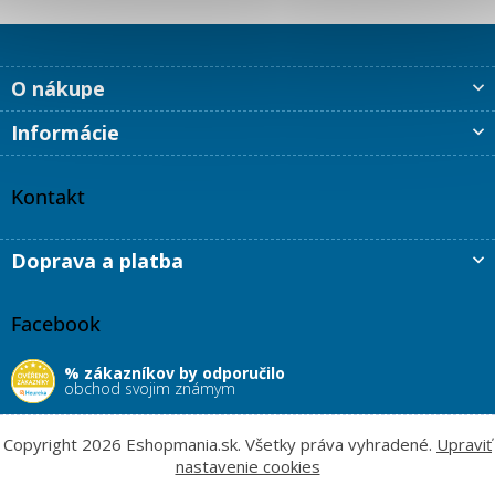
p
i
s
u
Z
O nákupe
á
p
Informácie
ä
t
i
Kontakt
e
Doprava a platba
Facebook
% zákazníkov by odporučilo
obchod svojim známym
Copyright 2026
Eshopmania.sk
. Všetky práva vyhradené.
Upraviť
nastavenie cookies