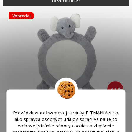
otvoriť filter
V
ý
Výpredaj
p
i
s
p
r
o
d
u
k
t
o
–42 %
v
Detská mäkká hracia podložka 67 × 78 cm BABY
Prevádzkovateľ webovej stránky FITMANIA s.r.o.
ako správca osobných údajov spracúva na tejto
Skladom
(1 ks)
webovej stránke súbory cookie na zlepšenie
prostredia webovej stránky, na analytické účely a