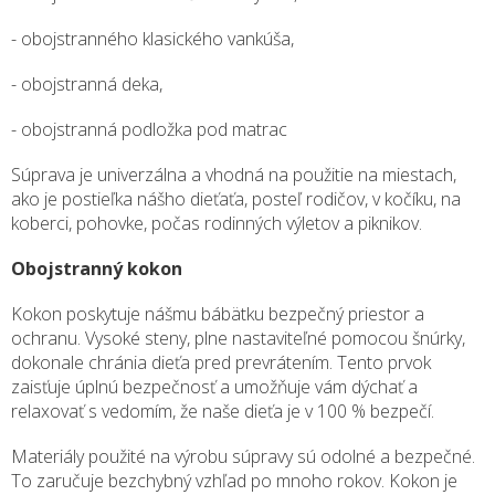
- obojstranného klasického vankúša,
- obojstranná deka,
- obojstranná podložka pod matrac
Súprava je univerzálna a vhodná na použitie na miestach,
ako je postieľka nášho dieťaťa, posteľ rodičov, v kočíku, na
koberci, pohovke, počas rodinných výletov a piknikov.
Obojstranný kokon
Kokon poskytuje nášmu bábätku bezpečný priestor a
ochranu. Vysoké steny, plne nastaviteľné pomocou šnúrky,
dokonale chránia dieťa pred prevrátením. Tento prvok
zaisťuje úplnú bezpečnosť a umožňuje vám dýchať a
relaxovať s vedomím, že naše dieťa je v 100 % bezpečí.
Materiály použité na výrobu súpravy sú odolné a bezpečné.
To zaručuje bezchybný vzhľad po mnoho rokov. Kokon je