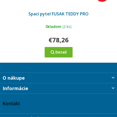
Spací pytel FUSAK TEDDY PRO
Skladom
(2 ks)
€78,26
Detail
Z
O nákupe
á
p
Informácie
ä
t
i
Kontakt
e