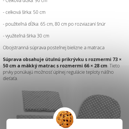
- Celková dĺžka: 90 cm
- celková šírka: 50 cm
- použiteľná dĺžka: 65 cm, 80 cm po rozviazaní šnúr
- využiteľná šírka 30 cm
Obojstranná súprava posteľnej bielizne a matraca
Súprava obsahuje útulnú prikrývku s rozmermi 73 ×
50 cm a mäkký matrac s rozmermi 66 × 28 cm
. Tieto
prvky ponúkajú možnosť úplnej regulácie teploty nášho
dieťaťa.