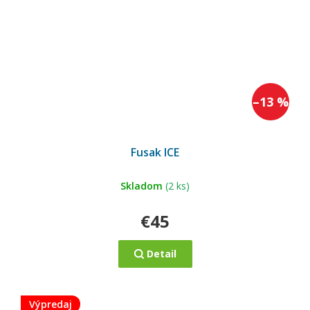
–13 %
Fusak ICE
Skladom
(2 ks)
€45
Detail
Výpredaj