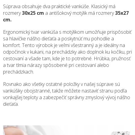
Súprava obsahuje dva praktické vankúše. Klasický má
rozmery
30x25 cm
a antišokový motýlik má rozmery
35x27
cm.
Ergonomický tvar vankúša s motýlikom umožňuje prispôsobiť
sa hlavičke nášho dieťaťa a poskytnúť mu pohodlie a
komfort. Tento výrobok je veľmi všestranný a je ideálny na
odpočinok v kukani, na prechádzky ako doplnok ku kočíku, pri
cestovaní a všade tam, kde je to potrebné. Hrúbka, pružnosť
a tvar tlmia nárazy spôsobené pri cestovaní alebo
prechádzkach.
Rovnako ako všetky ostatné položky v našej súprave sú
vankúšiky obojstranné, takže môžete nastaviť stranu podľa
vonkajšej teploty a zabezpečiť správny zmyslový vývoj nášho
dieťaťa.