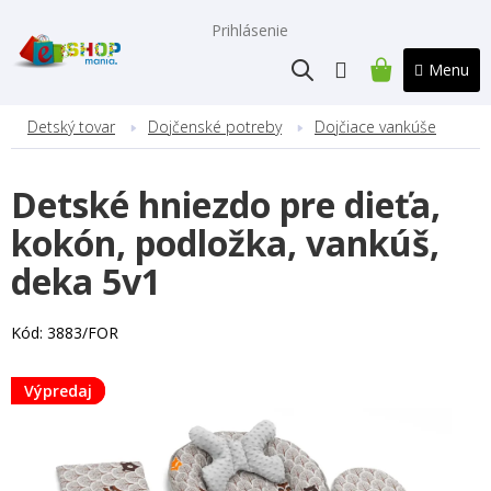
Prejsť
na
Prihlásenie
obsah
NÁKUPNÝ
KOŠÍK
Detský tovar
Dojčenské potreby
Dojčiace vankúše
Detské hniezdo pre dieťa,
kokón, podložka, vankúš,
deka 5v1
Kód:
3883/FOR
Výpredaj
Výpredaj