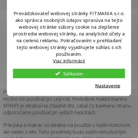
Prevádzkovateľ webovej stránky FITMANIA s.r.o.
ako správca osobných údajov spracúva na tejto
webovej stránke súbory cookie na zlepšenie
prostredia webovej stránky, na analytické účely a
na cielenú reklamu. Pokračovaním v prehliadaní
tejto webovej stránky vyjadrujete súhlas s ich
používaním.
Viac informácií
Súhlasím
Nastavenie
Prikrývka a matrac sú obojstranné, takže sú univerzálne a
možno ich používať po celý rok. Hodvábne mäkká tkanina
MINKY je ideálna na chladné dni, zatiaľ čo bavlnenú stranu
odporúčame používať pri vyšších teplotách.
Prikrývka a matrac sú ideálne na použitie s naším kokonom,
ale nielen s ním. Tieto predmety budú vaším nerozlučným