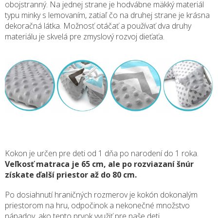
obojstranný. Na jednej strane je hodvábne mäkký materiál
typu minky s lemovaním, zatiaľ čo na druhej strane je krásna
dekoračná látka. Možnosť otáčať a používať dva druhy
materiálu je skvelá pre zmyslový rozvoj dieťaťa.
Kokon je určen pre deti od 1 dňa po narodení do 1 roka.
Veľkosť matraca je 65 cm, ale po rozviazaní šnúr
získate ďalší priestor až do 80 cm.
Po dosiahnutí hraničných rozmerov je kokón dokonalým
priestorom na hru, odpočinok a nekonečné množstvo
nápadov, ako tento prvok využiť pre naše deti.