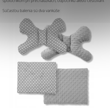
spoločníkom pri prechádzkach, odpočinku alebo cestovaní.
Súčasťou balenia sú dva vankúše: