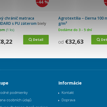
–44 %
–
ký chránič matraca
Agrotextília – čierna 100 
DARD s PU záterom
biely
g/m²
dom
(1 ks)
Dodáme do 3 - 5 dní
Detail
Det
8,22
€32,63
od
kupe
Informácie
odné podmienky
Kontakt
ana osobních údajů
Doprava