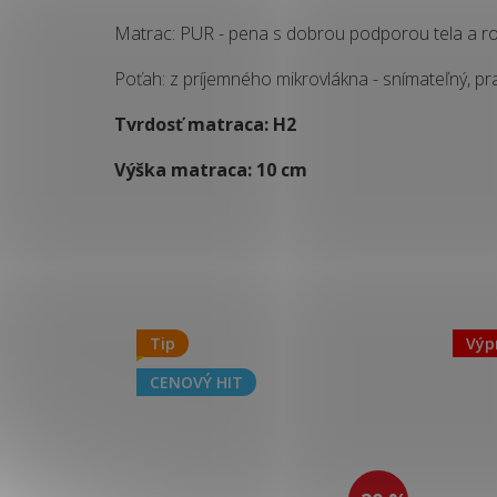
Matrac: PUR - pena s dobrou podporou tela a ro
Poťah: z príjemného mikrovlákna - snímateľný, p
Tvrdosť matraca: H2
Výška matraca: 10 cm
Tip
Výp
CENOVÝ HIT