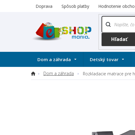
Prejsť
Doprava
Spôsob platby
Hodnotenie obcho
na
obsah
Dom a záhrada
Detský tovar
Dom a záhrada
Domov
Rozkladacie matrace pre 