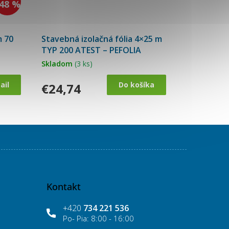
48 %
m 70
Stavebná izolačná fólia 4×25 m
TYP 200 ATEST – PEFOLIA
Skladom
(3 ks)
ail
Do košíka
€24,74
Kontakt
+420
734 221 536