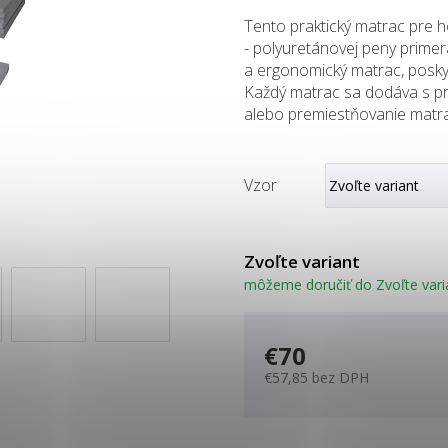
Tento praktický matrac pre ho
- polyuretánovej peny primer
a ergonomický matrac, posky
Každý matrac sa dodáva s pra
alebo premiestňovanie matr
Vzor
Zvoľte variant
môžeme doručiť do
Zvoľte vari
€70
€57,85 bez DPH