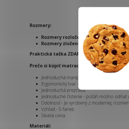
Rozmery:
Rozmery rozloženého matraca: 80x19
Rozmery zloženého matraca: 80x65x
Praktická taška ZDARMA
Prečo si kúpiť matrac pre hostí UNI?
Jednoduchá manipulácia
Ergonomický tvar - Jednoduché skladovani
Jednoduchá preprava
Jednoduché čistenie - poťah možno odňať a
Odolnosť - Je vyrobený z modernej, rozmer
Vzhľad - 5 farieb
Skvelá cena
Materiál: