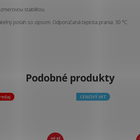
zmerovou stabilitou.
rateľný poťah so zipsom. Odporúčaná teplota prania: 30 °C
redaj
CENOVÝ HIT
od
až