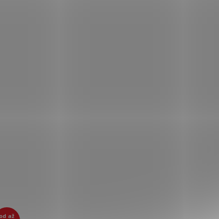
od
až