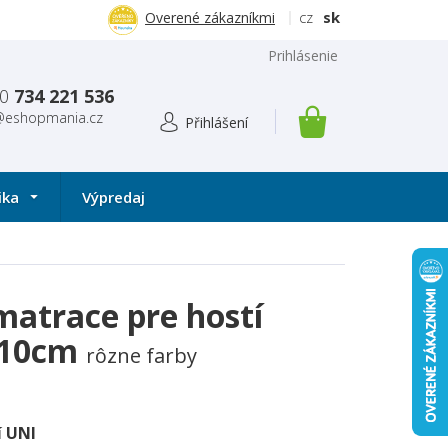
cz
sk
Overené zákazníkmi
Prihlásenie
0
734 221 536
@eshopmania.cz
NÁKUPNÝ
KOŠÍK
ika
Výpredaj
matrace pre hostí
x10cm
rôzne farby
í UNI