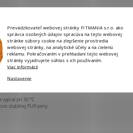
Prevádzkovateľ webovej stránky FITMANIA s.r.o. ako
správca osobných údajov spracúva na tejto webovej
5x10 cm
stránke súbory cookie na zlepšenie prostredia
30cm
webovej stránky, na analytické účely a na cielenú
reklamu. Pokračovaním v prehliadaní tejto webovej
stránky vyjadrujete súhlas s ich používaním.
Viac informácií
Nastavenie
e
 vyprať pri 30 °C
ovo stabilnej PUR peny