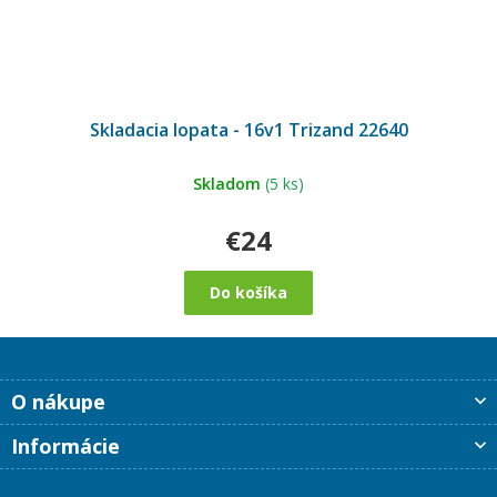
Skladacia lopata - 16v1 Trizand 22640
Skladom
(5 ks)
€24
Do košíka
Z
O nákupe
á
p
Informácie
ä
t