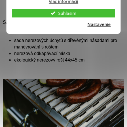
Viac informácií
Súhlasím
SADA OBSAHUJE:
Nastavenie
sada nerezových úchytů s dřevěnými násadami pro
manévrování s roštem
nerezová odkapávací miska
ekologický nerezový rošt 44x45 cm