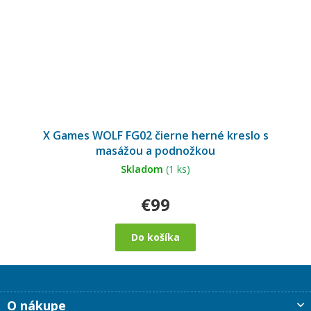
X Games WOLF FG02 čierne herné kreslo s
masážou a podnožkou
Skladom
(1 ks)
€99
Do košíka
Z
O nákupe