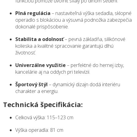
funkciou pomôže uvoľniť svaly po dlhom sedení.
Plná regulácia
– nastaviteľná výška sedadla, sklopné
operadlo s blokáciou a výsuvná podnožka zabezpečia
dokonalé prispôsobenie.
Stabilita a odolnosť
– pevná základňa, silikónové
kolieska a kvalitné spracovanie garantujú dlhú
životnosť.
Univerzálne využitie
– perfektné do hernej izby,
kancelárie aj na oddych pri televízii.
Športový štýl
– dynamický dizajn dodá interiéru
charakter a energiu.
Technická špecifikácia:
Celková výška: 115–123 cm
Výška operadla: 81 cm