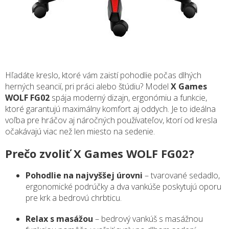
Hľadáte kreslo, ktoré vám zaistí pohodlie počas dlhých
herných seancií, pri práci alebo štúdiu? Model
X Games
WOLF FG02
spája moderný dizajn, ergonómiu a funkcie,
ktoré garantujú maximálny komfort aj oddych. Je to ideálna
voľba pre hráčov aj náročných používateľov, ktorí od kresla
očakávajú viac než len miesto na sedenie.
Prečo zvoliť X Games WOLF FG02?
Pohodlie na najvyššej úrovni
– tvarované sedadlo,
ergonomické podrúčky a dva vankúše poskytujú oporu
pre krk a bedrovú chrbticu.
Relax s masážou
– bedrový vankúš s masážnou