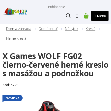
Prejsť
na
Prihlásenie
obsah
NÁKUPNÝ
KOŠÍK
Dom a záhrada
Domácnosť
Nábytok
Kreslá
Herné kreslá
X Games WOLF FG02
čierno-červené herné kreslo
s masážou a podnožkou
Kód:
5273
Novinka
Novinka