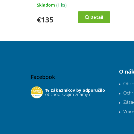
Skladom
(1 ks)
Detail
€135
Z
á
p
O ná
Facebook
ä
t
Obch
i
% zákazníkov by odporučilo
Ochr
obchod svojim známym
e
Zása
Vráce