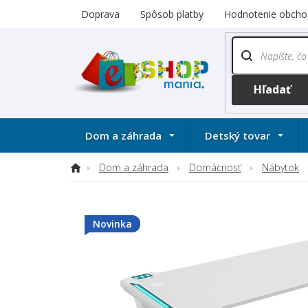
Prejsť
Doprava
Spôsob platby
Hodnotenie obcho
na
obsah
Dom a záhrada
Detský tovar
Dom a záhrada
Domácnosť
Nábytok
Domov
Novinka
Novinka