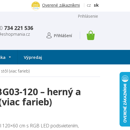
cz
sk
Overené zákazníkmi
Prihlásenie
0
734 221 536
@eshopmania.cz
NÁKUPNÝ
KOŠÍK
ika
Výpredaj
tôl (viac farieb)
G03-120 – herný a
(viac farieb)
ôl 120×60 cm s RGB LED podsvietením,