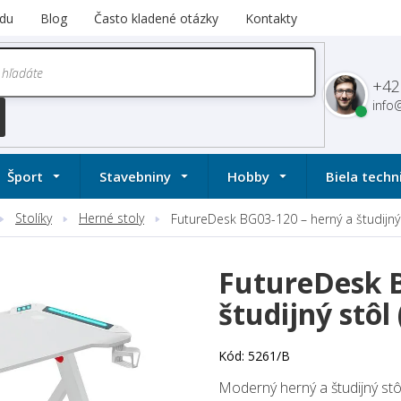
du
Blog
Často kladené otázky
Kontakty
+42
info
Šport
Stavebniny
Hobby
Biela techn
Stolíky
Herné stoly
FutureDesk BG03-120 – herný a študijný s
FutureDesk B
študijný stôl 
Kód:
5261/B
Moderný herný a študijný st