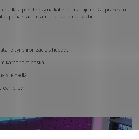
 slúchadlá a priechodky na káble pomáhajú udržať pracovnú
abezpečia stabilitu aj na nerovnom povrchu.
rátane synchronizácie s hudbou
 mm karbonová doska
 na slúchadlá
streamerov