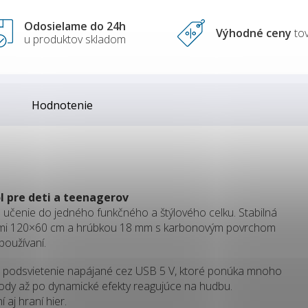
Odosielame do 24h
Výhodné ceny
to
u produktov skladom
Hodnotenie
l pre deti a teenagerov
učenie do jedného funkčného a štýlového celku. Stabilná
ermi 120×60 cm a hrúbkou 18 mm s karbonovým povrchom
používaní.
podsvietenie napájané cez USB 5 V, ktoré ponúka mnoho
chody až po dynamické efekty reagujúce na hudbu.
 aj hraní hier.