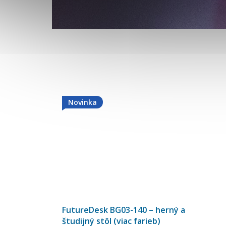
Novinka
FutureDesk BG03-140 – herný a
študijný stôl (viac farieb)