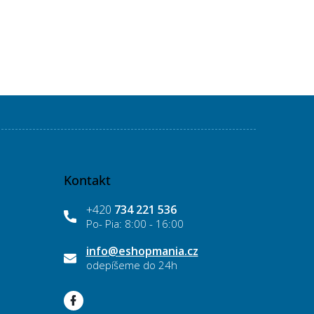
Kontakt
+420
734 221 536
info
@
eshopmania.cz