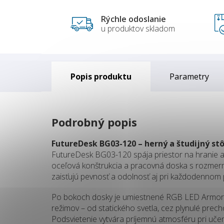
Rýchle odoslanie
u produktov skladom
Popis
Parametry
Podrobný popis
FutureDesk BG03-120 – herný a študijný stô
FutureDesk BG03-120 spája priestor na hranie a 
oceľová konštrukcia a pracovná doska s rozm
zaisťujú pevnosť a odolnosť aj pri každodennom 
Po bokoch dosky je umiestnené RGB LED Armor 
režimov – od statického svetla, cez plynulé pre
Podsvietenie vytvára príjemnú atmosféru pri učení