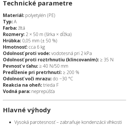
Technické parametre
Materiál:
polyetylén (PE)
Typ:
A
Farba:
žltá
Rozmery:
2 × 50 m (šírka × dĺžka)
Hrúbka:
0,05 mm (± 50 %)
Hmotnosť:
cca 6 kg
Odolnosť proti vode:
vodotesná pri 2 kPa
Odolnosť proti roztrhnutiu (klincovaním):
≥ 35 N
Pevnosť v ťahu:
≥ 40 N/50 mm
Predĺženie pri pretrhnutí:
≥ 200 %
Odolnosť voči mrazu:
do −30 °C
Reakcia na oheň:
trieda F
Vodná para:
neprepúšťa
Hlavné výhody
Vysoká parotesnosť – zabraňuje kondenzácii vlhkosti