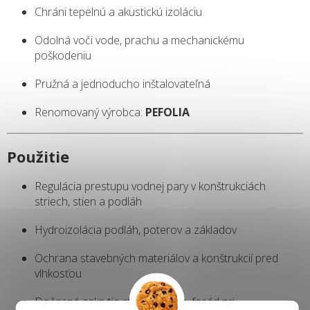
Chráni tepelnú a akustickú izoláciu
Odolná voči vode, prachu a mechanickému
poškodeniu
Pružná a jednoducho inštalovateľná
Renomovaný výrobca:
PEFOLIA
Použitie
Regulácia prestupu vodnej pary v konštrukciách
striech, stien a podláh
Hydroizolácia podláh, poterov a základov
Ochrana stavebných materiálov a konštrukcií pred
vlhkosťou
Dočasné zakrytie striech, okien, fasád pri