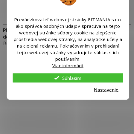
dokončovacích prácach
Ochrana podláh pri maľovaní a rekonštrukciách
Prevádzkovateľ webovej stránky FITMANIA s.r.o.
ako správca osobných údajov spracúva na tejto
PEFOLIA TYP 200 – silná a účinná parotesná fólia pre
webovej stránke súbory cookie na zlepšenie
dokonalú ochranu vašej stavby.
prostredia webovej stránky, na analytické účely a
Bez vlhkosti. Bez kompromisov.
na cielenú reklamu. Pokračovaním v prehliadaní
tejto webovej stránky vyjadrujete súhlas s ich
používaním.
Viac informácií
Súhlasím
Nastavenie
Tip