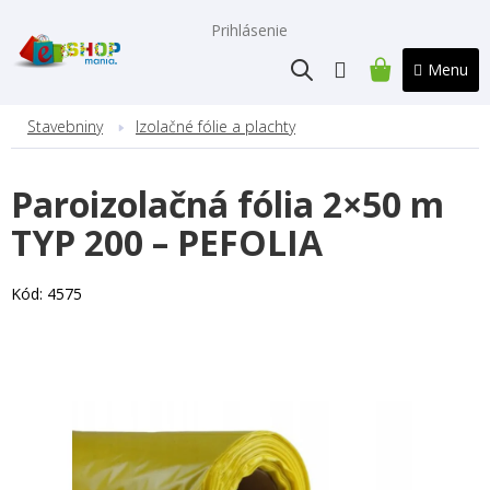
Prejsť
na
Prihlásenie
obsah
NÁKUPNÝ
KOŠÍK
Stavebniny
Izolačné fólie a plachty
Paroizolačná fólia 2×50 m
TYP 200 – PEFOLIA
Kód:
4575