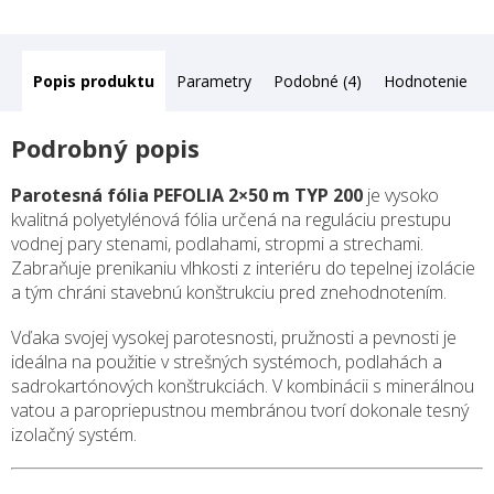
Popis
Parametry
Podobné (4)
Hodnotenie
Podrobný popis
Parotesná fólia PEFOLIA 2×50 m TYP 200
je vysoko
kvalitná polyetylénová fólia určená na reguláciu prestupu
vodnej pary stenami, podlahami, stropmi a strechami.
Zabraňuje prenikaniu vlhkosti z interiéru do tepelnej izolácie
a tým chráni stavebnú konštrukciu pred znehodnotením.
Vďaka svojej vysokej parotesnosti, pružnosti a pevnosti je
ideálna na použitie v strešných systémoch, podlahách a
sadrokartónových konštrukciách. V kombinácii s minerálnou
vatou a paropriepustnou membránou tvorí dokonale tesný
izolačný systém.