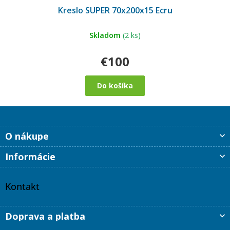
Kreslo SUPER 70x200x15 Ecru
Skladom
(2 ks)
€100
Do košíka
Z
O nákupe
á
p
Informácie
ä
t
i
Kontakt
e
Doprava a platba