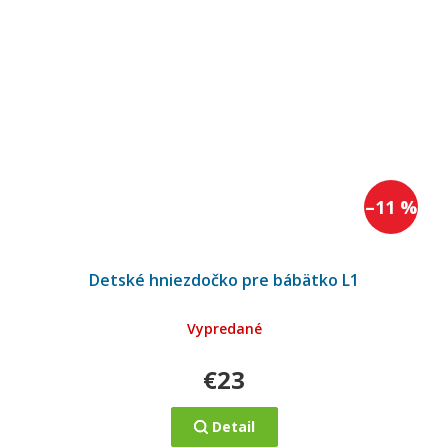
–11 %
Detské hniezdočko pre bábätko L1
Vypredané
€23
Detail