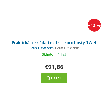
–12 %
Priemerné
hodnotenie
Praktická rozkládací matrace pro hosty TWIN
produktu
je
120x195x7cm
120x195x7cm
5,0
z
5
Skladom
(4 ks)
hviezdičiek.
€91,86
Detail