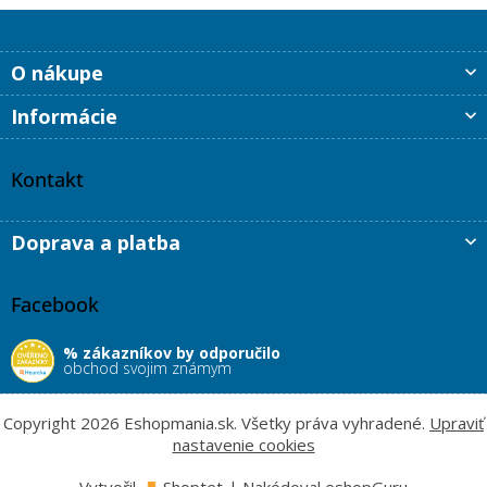
Z
O nákupe
á
p
Informácie
ä
t
i
Kontakt
e
Doprava a platba
Facebook
% zákazníkov by odporučilo
obchod svojim známym
Copyright 2026
Eshopmania.sk
. Všetky práva vyhradené.
Upraviť
nastavenie cookies