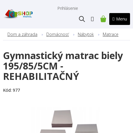
Prejsť
na
Prihlásenie
obsah
NÁKUPNÝ
KOŠÍK
Dom a záhrada
Domácnosť
Nábytok
Matrace
Gymnastický matrac biely
195/85/5CM -
REHABILITAČNÝ
Kód:
977