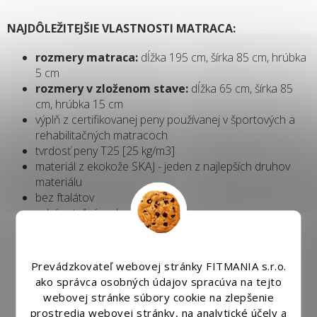
NAJDÔLEŽITEJŠIE VLASTNOSTI MATRACA:
rozmery matraca:
dĺžka 195 cm, šírka 85 cm, hrúbka
5 cm
rozmery v zloženom stave:
dĺžka 65 cm, šírka 85
cm, hrúbka 15 cm
výplň z certifikovanej peny používanej v športových a
rehabilitačných matracoch
tvrdosť peny T25 [25 kg/m3]
materiál z ekokože SKAJ - jeden z najlepších druhov
materiálu
bez ftalátov
odnímateľná vrchná vrstva
ideálny na domáce cvičenie, do profesionálnych
miestností, na rehabilitáciu
veľmi jednoduchá údržba
Prevádzkovateľ webovej stránky FITMANIA s.r.o.
najobľúbenejší model
ako správca osobných údajov spracúva na tejto
záruka spokojnosti
webovej stránke súbory cookie na zlepšenie
prostredia webovej stránky, na analytické účely a