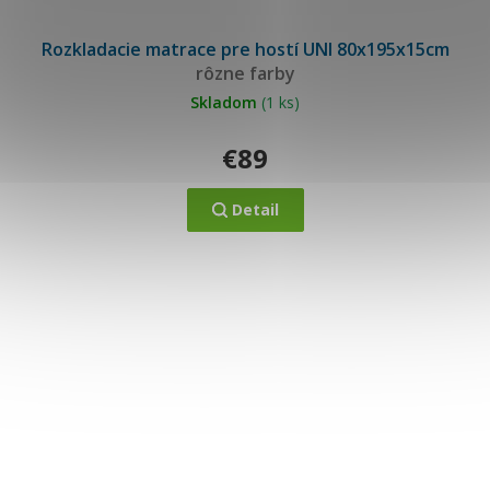
Priemerné
hodnotenie
Rozkladacie matrace pre hostí UNI 80x195x15cm
produktu
je
rôzne farby
5,0
z
5
Skladom
(1 ks)
hviezdičiek.
€89
Detail