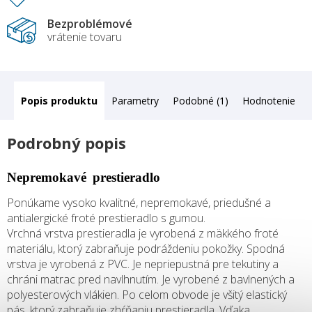
Bezproblémové
vrátenie tovaru
Popis
Parametry
Podobné (1)
Hodnotenie
Podrobný popis
Nepremokavé prestieradlo
Ponúkame vysoko kvalitné, nepremokavé, priedušné a
antialergické froté prestieradlo s gumou.
Vrchná vrstva prestieradla je vyrobená z mäkkého froté
materiálu, ktorý zabraňuje podráždeniu pokožky. Spodná
vrstva je vyrobená z PVC. Je nepriepustná pre tekutiny a
chráni matrac pred navlhnutím. Je vyrobené z bavlnených a
polyesterových vlákien. Po celom obvode je všitý elastický
pás, ktorý zabraňuje zhŕňaniu prestieradla. Vďaka