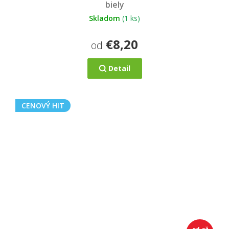
biely
Skladom
(1 ks)
€8,20
od
Detail
CENOVÝ HIT
od
až