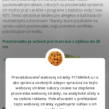
vysokokvalitným látkam, z ktorých sú prestieradlá vyrobené,
ich možno prať v práčke v programe s teplotou vody ( max.
40°). Tento výrobok je ideálny pre alergikov a ľudí trpiacich
reumatickými ochoreniami. Tkaniny, ktoré používame na
výrobu našich prestieradiel, majú potrebné certifikáty
potvrdzujúce ich kvalitu.
Prestieradlo je určené pre matrace s výškou do 20
cm
Prevádzkovateľ webovej stránky FITMANIA s.r.o.
ako správca osobných údajov spracúva na tejto
webovej stránke súbory cookie na zlepšenie
prostredia webovej stránky, na analytické účely a
na cielenú reklamu. Pokračovaním v prehliadaní
tejto webovej stránky vyjadrujete súhlas s ich
Prestieradlo je vyrobená z materiálu, ktorý získal