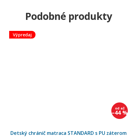
Výpredaj
od
až
–44 %
Detský chránič matraca STANDARD s PU záterom