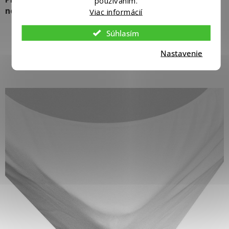
používaním.
normu ÖKO-Tex
Viac informácií
82% bavlna
Súhlasím
18 % polyesteru
Nastavenie
+ 100% polyuretánová PU podložka