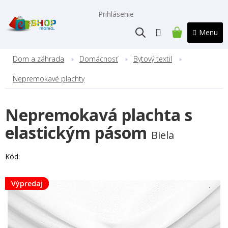
Prejsť
na
Prihlásenie
obsah
NÁKUPNÝ
KOŠÍK
Dom a záhrada
Domácnosť
Bytový textil
Nepremokavé plachty
Nepremokavá plachta s
elastickým pásom
Biela
Kód:
Výpredaj
Výpredaj