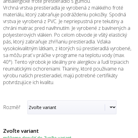
antialergické froté prestieradlo s gumou.
Vrchná vrstva prestieradla je vyrobená z mäkkého froté
materiálu, ktorý zabraňuje podráždeniu pokožky. Spodná
vrstva je vyrobená z PVC. Je nepriepustná pre tekutiny a
chráni matrac pred navlhnutím. Je vyrobené z bavlnených a
polyesterových vlákien. Po celom obvode je všitý elastický
pás, ktorý zabraňuje zhŕňaniu prestieradla. Vďaka
vysokokvalitným látkam, z ktorých sú prestieradlá vyrobené,
sa môžu prať v práčke v programe na teplotu vody (max.
40°). Tento výrobok je ideálny pre alergikov a ľudí trpiacich
reumatickými ochoreniami. Tkaniny, ktoré používame na
výrobu našich prestieradiel, majú potrebné certifikáty
potvrdzujúce ich kvalitu.
Rozměř
Zvoľte variant
môžeme doručiť do
Zvoľte variant