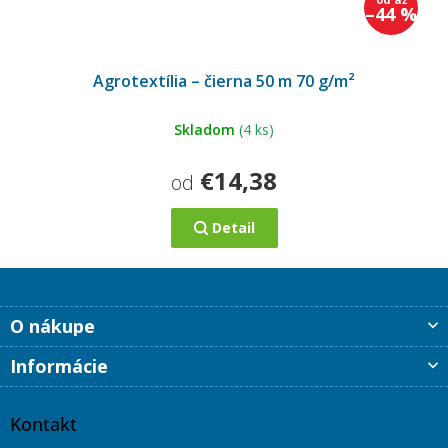
–44 %
Agrotextília – čierna 50 m 70 g/m²
Skladom
(4 ks)
€14,38
od
Detail
Z
O nákupe
á
p
Informácie
ä
t
i
Kontakt
e