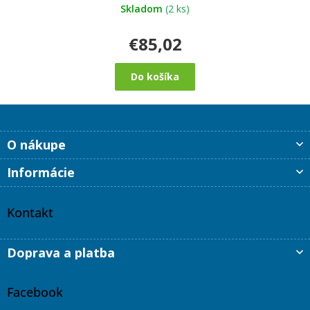
Skladom
(2 ks)
€85,02
Do košíka
Z
O nákupe
á
p
Informácie
ä
t
i
Kontakt
e
Doprava a platba
Facebook