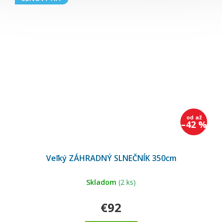
od
až
–42 %
Priemerné
hodnotenie
Veľký ZÁHRADNÝ SLNEČNÍK 350cm
produktu
je
5,0
z
5
Skladom
(2 ks)
hviezdičiek.
€92