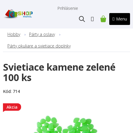
Prejsť
na
Prihlásenie
obsah
NÁKUPNÝ
KOŠÍK
Hobby
Párty a oslavy
Párty okuliare a svietiace doplnky
Svietiace kamene zelené
100 ks
Kód:
714
Akcia
Akcia