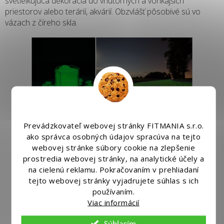
svetielkujúca dekorácia do vnútorných a vonkajších
priestorov alebo terárií, akvárií. Obzvlášť pôsobivé sú vo
vázach z číreho skla.
Prevádzkovateľ webovej stránky FITMANIA s.r.o.
ako správca osobných údajov spracúva na tejto
webovej stránke súbory cookie na zlepšenie
prostredia webovej stránky, na analytické účely a
na cielenú reklamu. Pokračovaním v prehliadaní
tejto webovej stránky vyjadrujete súhlas s ich
používaním.
Viac informácií
Súhlasím