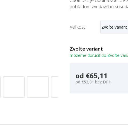
odolnosť. Je odolná voči UV 
pohľadom zvedavého sused
Velikost
Zvoľte variant
môžeme doručiť do
Zvoľte vari
od
€65,11
od
€53,81
bez DPH