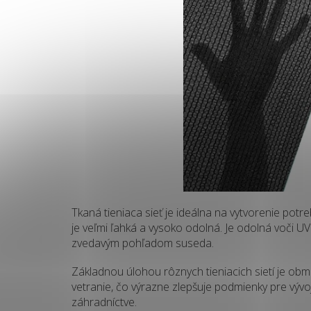
Tkaná tieniaca sieť je ideálna na vytvorenie pot
je veľmi ľahká a vysoko odolná. Je odolná voči U
zvedavým pohľadom suseda.
Základnou úlohou rôznych tieniacich sietí je obme
vetranie, čo výrazne zlepšuje podmienky pre vývo
záhradníctve.