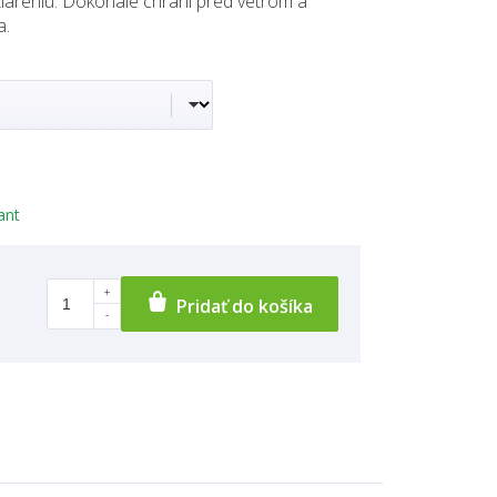
žiareniu. Dokonale chráni pred vetrom a
a.
ant
Pridať do košíka