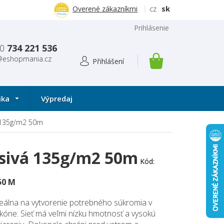
cz
sk
Overené zákazníkmi
Prihlásenie
0
734 221 536
@eshopmania.cz
NÁKUPNÝ
KOŠÍK
ika
Výpredaj
á 135g/m2 50m
ť sivá 135g/m2 50m
Kód:
50 M
 ideálna na vytvorenie potrebného súkromia v
kóne. Sieť má veľmi nízku hmotnosť a vysokú