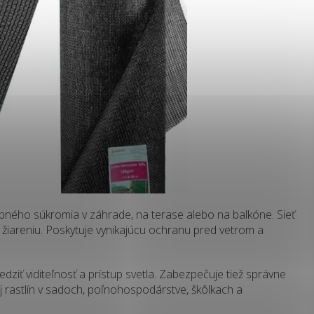
rebného súkromia v záhrade, na terase alebo na balkóne. Sieť
V žiareniu. Poskytuje vynikajúcu ochranu pred vetrom a
dziť viditeľnosť a prístup svetla. Zabezpečuje tiež správne
j rastlín v sadoch, poľnohospodárstve, škôlkach a