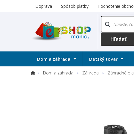
Prejsť
Doprava
Spôsob platby
Hodnotenie obcho
na
obsah
Dom a záhrada
Detský tovar
Dom a záhrada
Záhrada
Záhradné plach
Domov