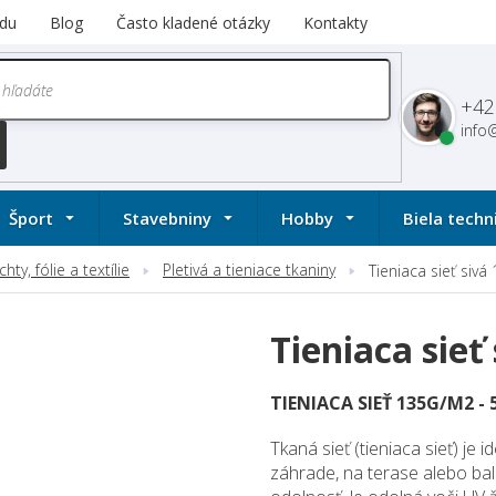
du
Blog
Často kladené otázky
Kontakty
+42
info
Šport
Stavebniny
Hobby
Biela techn
ty, fólie a textílie
Pletivá a tieniace tkaniny
Tieniaca sieť siv
Tieniaca sie
TIENIACA SIEŤ 135G/M2 - 
Tkaná sieť (tieniaca sieť) je
záhrade, na terase alebo bal