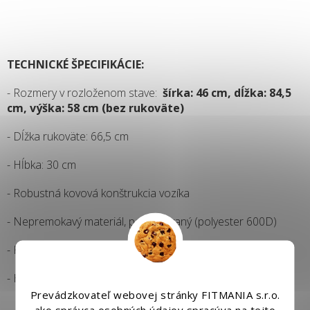
TECHNICKÉ ŠPECIFIKÁCIE:
- Rozmery v rozloženom stave:
šírka: 46 cm, dĺžka: 84,5
cm, výška: 58 cm (bez rukoväte)
- Dĺžka rukoväte: 66,5 cm
- Hĺbka: 30 cm
- Robustná kovová konštrukcia vozíka
- Nepremokavý materiál, pogumovaný (polyester 600D)
- Kolieska: plastové, priemer 19,5 cm
- Hmotnosť: 10 kg
Prevádzkovateľ webovej stránky FITMANIA s.r.o.
ako správca osobných údajov spracúva na tejto