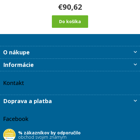
€90,62
Do košíka
Z
O nákupe
á
p
Informácie
ä
t
i
Kontakt
e
Doprava a platba
Facebook
% zákazníkov by odporučilo
obchod svojim známym