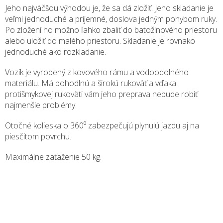
Jeho najväčšou výhodou je, že sa dá zložiť. Jeho skladanie je
veľmi jednoduché a príjemné, doslova jedným pohybom ruky.
Po zložení ho možno ľahko zbaliť do batožinového priestoru
alebo uložiť do malého priestoru. Skladanie je rovnako
jednoduché ako rozkladanie.
Vozík je vyrobený z kovového rámu a vodoodolného
materiálu. Má pohodlnú a širokú rukoväť a vďaka
protišmykovej rukoväti vám jeho preprava nebude robiť
najmenšie problémy.
Otočné kolieska o 360⁰ zabezpečujú plynulú jazdu aj na
piesčitom povrchu.
Maximálne zaťaženie 50 kg.