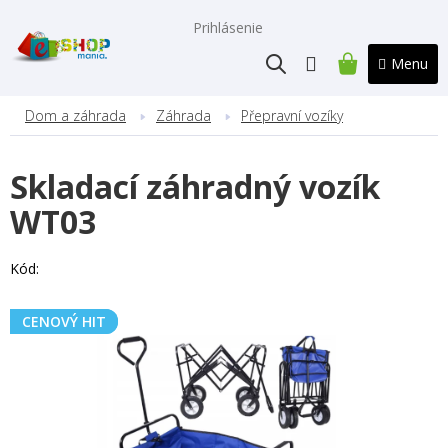
Prejsť
na
Prihlásenie
obsah
NÁKUPNÝ
KOŠÍK
Dom a záhrada
Záhrada
Přepravní vozíky
Skladací záhradný vozík
WT03
Kód:
CENOVÝ HIT
CENOVÝ HIT