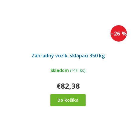
–26 %
Záhradný vozík, sklápací 350 kg
Skladom
(>10 ks)
€82,38
Do košíka