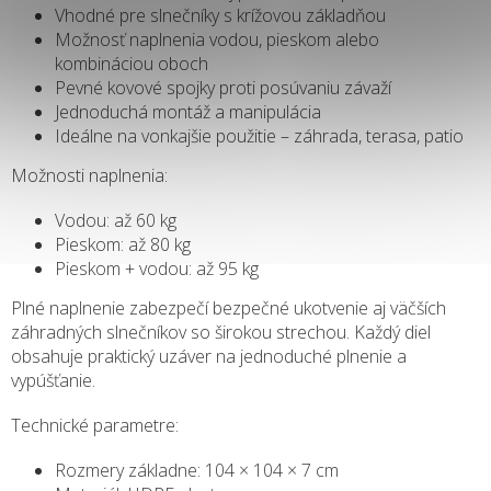
Vhodné pre slnečníky s krížovou základňou
Možnosť naplnenia vodou, pieskom alebo
kombináciou oboch
Pevné kovové spojky proti posúvaniu závaží
Jednoduchá montáž a manipulácia
Ideálne na vonkajšie použitie – záhrada, terasa, patio
Možnosti naplnenia:
Vodou: až 60 kg
Pieskom: až 80 kg
Pieskom + vodou: až 95 kg
Plné naplnenie zabezpečí bezpečné ukotvenie aj väčších
záhradných slnečníkov so širokou strechou. Každý diel
obsahuje praktický uzáver na jednoduché plnenie a
vypúšťanie.
Technické parametre:
Rozmery základne: 104 × 104 × 7 cm