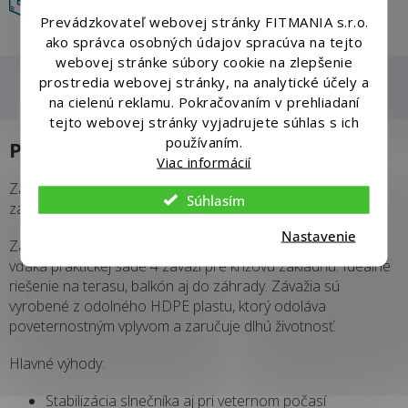
vrátenie tovaru
Prevádzkovateľ webovej stránky FITMANIA s.r.o.
ako správca osobných údajov spracúva na tejto
webovej stránke súbory cookie na zlepšenie
prostredia webovej stránky, na analytické účely a
Popis
Hodnotenie
na cielenú reklamu. Pokračovaním v prehliadaní
tejto webovej stránky vyjadrujete súhlas s ich
používaním.
Podrobný popis
Viac informácií
Závažie k záhradnému slnečníku – sada 4 ks | Stabilná
Súhlasím
základňa plniteľná vodou alebo pieskom
Nastavenie
Zaistite maximálnu stabilitu vášho záhradného slnečníka
vďaka praktickej sade 4 závaží pre krížovú základňu. Ideálne
riešenie na terasu, balkón aj do záhrady. Závažia sú
vyrobené z odolného HDPE plastu, ktorý odoláva
poveternostným vplyvom a zaručuje dlhú životnosť.
Hlavné výhody:
Stabilizácia slnečníka aj pri veternom počasí