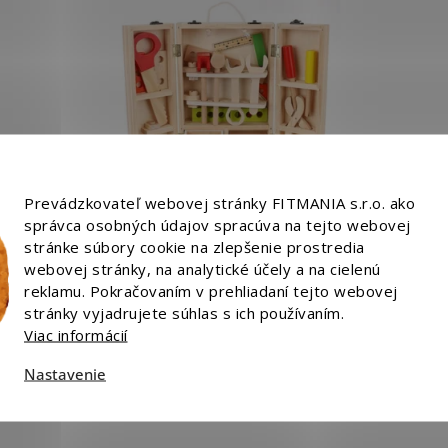
Prevádzkovateľ webovej stránky FITMANIA s.r.o. ako
správca osobných údajov spracúva na tejto webovej
stránke súbory cookie na zlepšenie prostredia
webovej stránky, na analytické účely a na cielenú
Kruzzel Box + drevená súprava nástrojov
reklamu. Pokračovaním v prehliadaní tejto webovej
stránky vyjadrujete súhlas s ich používaním.
Viac informácií
Skladom
(9 ks)
Nastavenie
Do košíka
€27
O