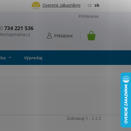
cz
sk
Overené zákazníkmi
Prihlásenie
0
734 221 536
@eshopmania.cz
NÁKUPNÝ
KOŠÍK
ika
Výpredaj
Zobrazuji 1 -
2
z 2