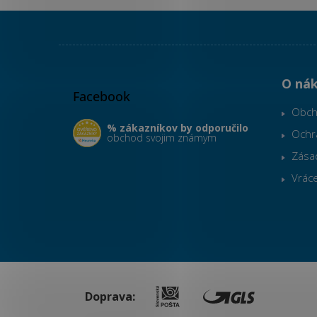
Z
á
p
O ná
Facebook
ä
t
Obch
i
% zákazníkov by odporučilo
Ochr
obchod svojim známym
e
Zása
Vráce
Doprava: