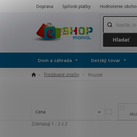
Prejsť
Doprava
Spôsob platby
Hodnotenie obcho
na
obsah
Dom a záhrada
Detský tovar
Predávané značky
Domov
Kruzzel
Cena
Akc
Zobrazuji 1 -
2
z 2
V
ý