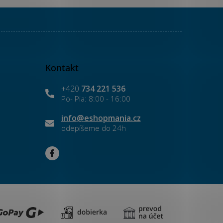
Kontakt
+420
734 221 536
info
@
eshopmania.cz