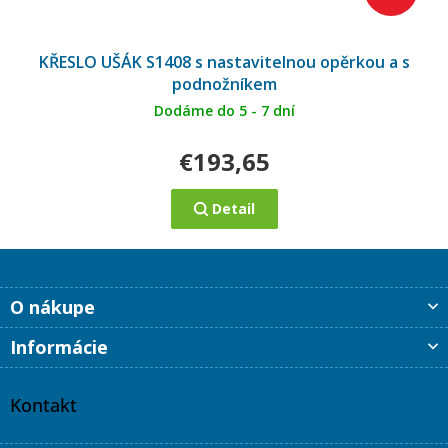
KŘESLO UŠÁK S1408 s nastavitelnou opěrkou a s
podnožníkem
Dodáme do 5 - 7 dní
€193,65
Detail
Z
O nákupe
á
p
Informácie
ä
t
i
Kontakt
e