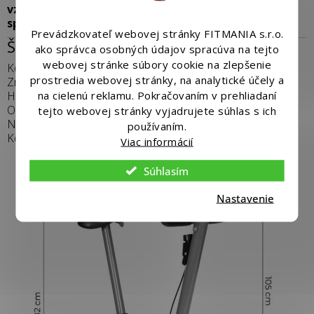
vzdialenosť
spálené kalórie
Prevádzkovateľ webovej stránky FITMANIA s.r.o.
ŠPECIFIKÁCIA:
ako správca osobných údajov spracúva na tejto
webovej stránke súbory cookie na zlepšenie
Kód produktu:
GB-BC1422 GREY
prostredia webovej stránky, na analytické účely a
Značka: ModernHome
na cielenú reklamu. Pokračovaním v prehliadaní
Hmotnosť: 12 kg
Odpor: mechanický
tejto webovej stránky vyjadrujete súhlas s ich
Nastavenie záťaže: áno
používaním.
Konštrukcia: kov
Viac informácií
Súhlasím
Nastavenie