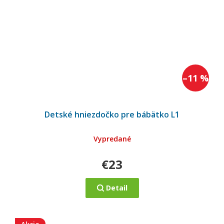
–11 %
Detské hniezdočko pre bábätko L1
Vypredané
€23
Detail