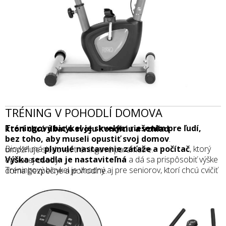
TRÉNING V POHODLÍ DOMOVA
Tréningový bicykel je skvelým riešením pre ľudí, ktorí chcú dbať o svoju kondíciu a vzhľad
bez toho, aby museli opustiť svoj domov
.
Bicykel má
plynulé nastavenie záťaže a počítač
, ktorý umožňuje sledovať tréningové parametre.
Výška sedadla je nastaviteľná
a dá sa prispôsobiť výške cvičiacej osoby.
Tréningový bicykel je vhodný aj pre seniorov, ktorí chcú cvičiť doma bezpečne a pohodlne.