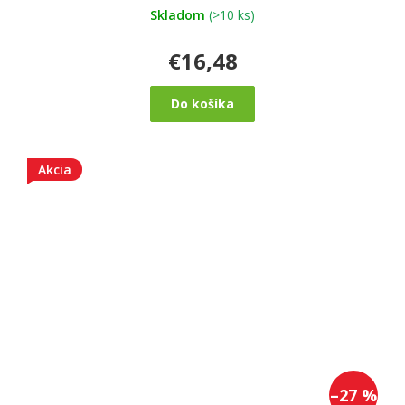
Skladom
(>10 ks)
€16,48
Do košíka
Akcia
–27 %