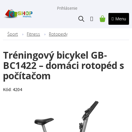
Prejsť
na
Prihlásenie
obsah
NÁKUPNÝ
KOŠÍK
Šport
Fitness
Rotopedy
Tréningový bicykel GB-
BC1422 – domáci rotopéd s
počítačom
Kód:
4204