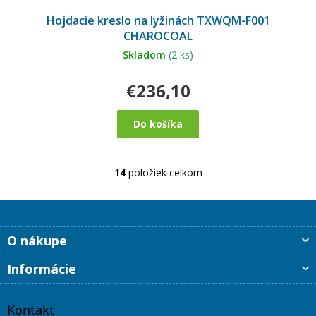
Hojdacie kreslo na lyžinách TXWQM-F001
CHAROCOAL
Skladom
(2 ks)
€236,10
Do košíka
14
položiek celkom
O
v
l
á
d
Z
O nákupe
a
á
c
p
Informácie
i
ä
e
t
p
i
Kontakt
r