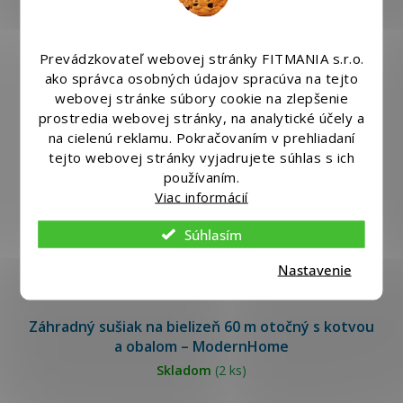
Prevádzkovateľ webovej stránky FITMANIA s.r.o.
ako správca osobných údajov spracúva na tejto
webovej stránke súbory cookie na zlepšenie
prostredia webovej stránky, na analytické účely a
na cielenú reklamu. Pokračovaním v prehliadaní
tejto webovej stránky vyjadrujete súhlas s ich
používaním.
Viac informácií
Súhlasím
Nastavenie
Záhradný sušiak na bielizeň 60 m otočný s kotvou
a obalom – ModernHome
Skladom
(2 ks)