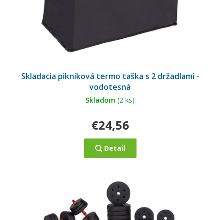
u
k
t
o
v
Skladacia pikniková termo taška s 2 držadlami -
vodotesná
Skladom
(2 ks)
€24,56
Detail