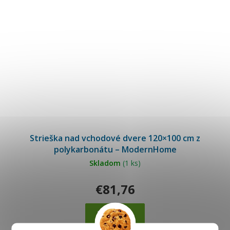
Strieška nad vchodové dvere 120×100 cm z
polykarbonátu – ModernHome
Skladom
(1 ks)
€81,76
Do košíka