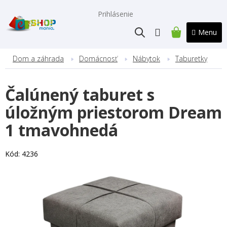
Prejsť
na
Prihlásenie
obsah
NÁKUPNÝ
KOŠÍK
Dom a záhrada
Domácnosť
Nábytok
Taburetky
Čalúnený taburet s
úložným priestorom Dream
1 tmavohnedá
Kód:
4236