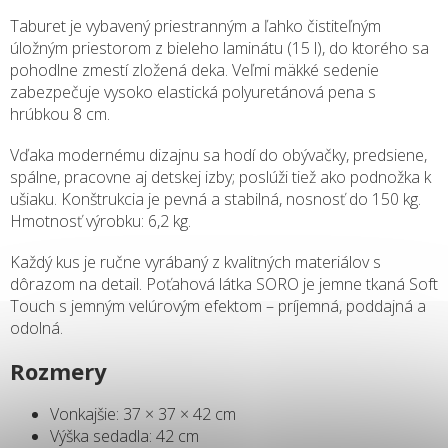
Taburet je vybavený priestranným a ľahko čistiteľným
úložným priestorom z bieleho laminátu (15 l), do ktorého sa
pohodlne zmestí zložená deka. Veľmi mäkké sedenie
zabezpečuje vysoko elastická polyuretánová pena s
hrúbkou 8 cm.
Vďaka modernému dizajnu sa hodí do obývačky, predsiene,
spálne, pracovne aj detskej izby; poslúži tiež ako podnožka k
ušiaku. Konštrukcia je pevná a stabilná, nosnosť do 150 kg.
Hmotnosť výrobku: 6,2 kg.
Každý kus je ručne vyrábaný z kvalitných materiálov s
dôrazom na detail. Poťahová látka SORO je jemne tkaná Soft
Touch s jemným velúrovým efektom – príjemná, poddajná a
odolná.
Rozmery
Vonkajšie: 37 × 37 × 42 cm
Výška sedadla: 42 cm