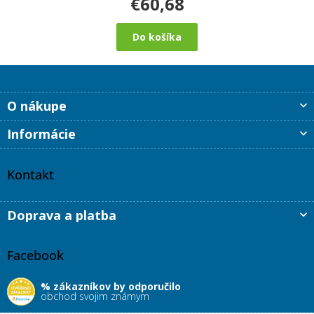
€60,68
Do košíka
Z
O nákupe
á
p
Informácie
ä
t
i
Kontakt
e
Doprava a platba
Facebook
% zákazníkov by odporučilo
obchod svojim známym