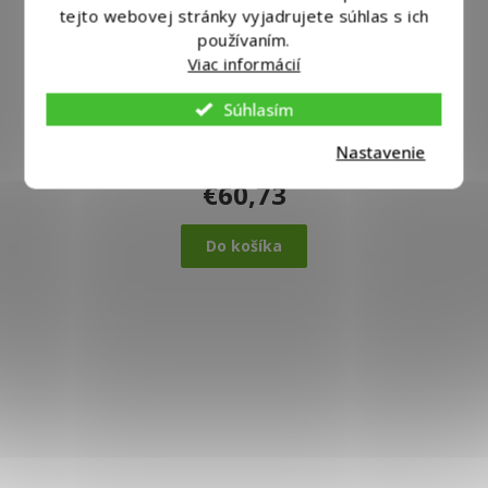
tejto webovej stránky vyjadrujete súhlas s ich
používaním.
Viac informácií
Čalúnený taburet s úložným priestorom Dream 1
svetlo ružová
Súhlasím
Dodáme do 10 dnů
Nastavenie
€60,73
Do košíka