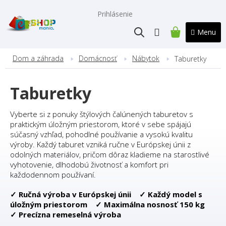
Prejsť
na
Prihlásenie
obsah
NÁKUPNÝ
KOŠÍK
Dom a záhrada
Domácnosť
Nábytok
Taburetky
Taburetky
Vyberte si z ponuky štýlových čalúnených taburetov s
praktickým úložným priestorom, ktoré v sebe spájajú
súčasný vzhľad, pohodlné používanie a vysokú kvalitu
výroby. Každý taburet vzniká ručne v Európskej únii z
odolných materiálov, pričom dôraz kladieme na starostlivé
vyhotovenie, dlhodobú životnosť a komfort pri
každodennom používaní.
✓ Ručná výroba v Európskej únii ✓ Každý model s
úložným priestorom ✓ Maximálna nosnosť 150 kg
✓ Precízna remeselná výroba