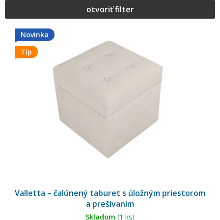
otvoriť filter
V
ý
Novinka
p
Tip
i
s
p
r
o
d
u
k
t
o
v
Valletta – čalúnený taburet s úložným priestorom
a prešívaním
Skladom
(1 ks)