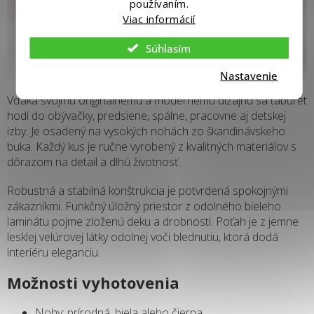
používaním.
Viac informácií
Súhlasím
Nastavenie
Vďaka svojmu originálnemu a modernému dizajnu sa taburet
hodí do obývačky, predsiene, spálne, pracovne aj detskej
izby. Je osadený na vysokých nohách zo škandinávskeho
buka. Každý kus je ručne vyrobený z kvalitných materiálov s
dôrazom na detail a dlhú životnosť.
Robustná a stabilná konštrukcia je potvrdená spokojnými
zákazníkmi. Funkčný úložný priestor z odolného bieleho
laminátu pojme zloženú deku a drobnosti. Poťah je z jemne
lesklej velúrovej látky odolnej voči blednutiu, ktorá dodá
interiéru eleganciu.
Možnosti vyhotovenia
Nohy: prírodná, biela alebo čierna