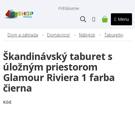
Prejsť
na
Prihlásenie
obsah
NÁKUPNÝ
KOŠÍK
Dom a záhrada
Domácnosť
Nábytok
Taburetky
Škandinávský taburet s
úložným priestorom
Glamour Riviera 1 farba
čierna
Kód: