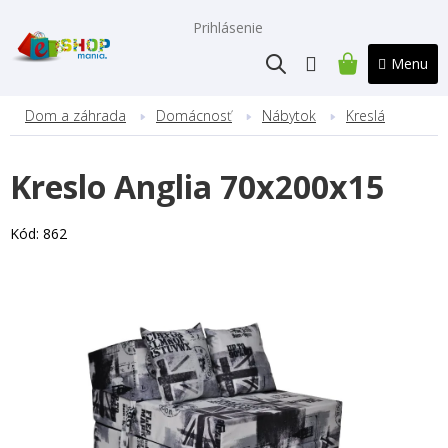
Prejsť
na
Prihlásenie
obsah
NÁKUPNÝ
KOŠÍK
Dom a záhrada
Domácnosť
Nábytok
Kreslá
Kreslo Anglia 70x200x15
Kód:
862