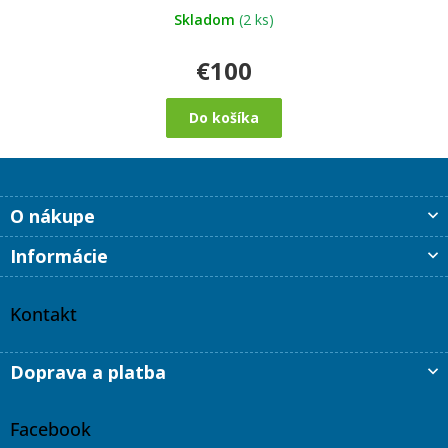
z
5
Skladom
(2 ks)
hviezdičiek.
€100
Do košíka
Z
O nákupe
á
p
Informácie
ä
t
i
Kontakt
e
Doprava a platba
Facebook