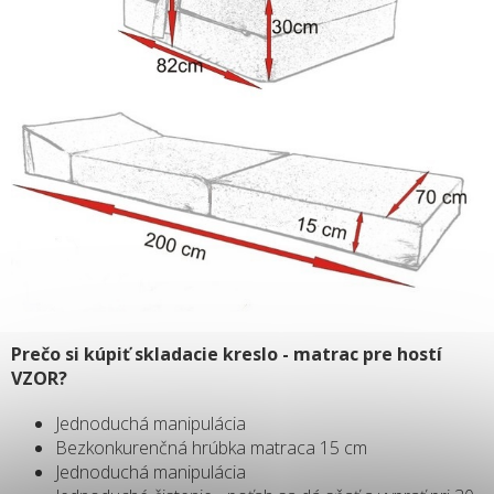
Prečo si kúpiť skladacie kreslo - matrac pre hostí
VZOR?
Jednoduchá manipulácia
Bezkonkurenčná hrúbka matraca 15 cm
Jednoduchá manipulácia