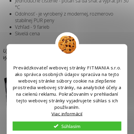
Jednoduché čistenie - poťah sa dá sňať a vyprať pri 30
°C
Odolnosť - je vyrobený z modernej, rozmerovo
stabilnej PUR peny
Vzhľad - 9 farieb
Skvelá cena
Upozorňujeme, že v dôsledku rozlíšenia monitora sa farba
výrobku môže mierne líšiť od vyobrazenia.
Prevádzkovateľ webovej stránky FITMANIA s.r.o.
ako správca osobných údajov spracúva na tejto
webovej stránke súbory cookie na zlepšenie
prostredia webovej stránky, na analytické účely a
na cielenú reklamu. Pokračovaním v prehliadaní
tejto webovej stránky vyjadrujete súhlas s ich
používaním.
Viac informácií
Súhlasím