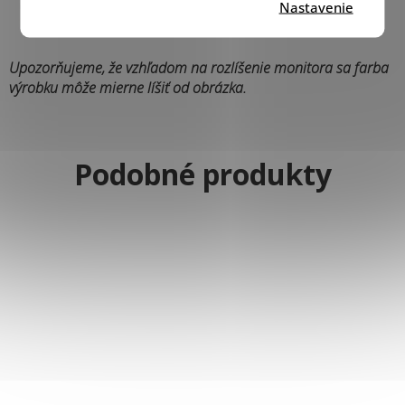
Nastavenie
Upozorňujeme, že vzhľadom na rozlíšenie monitora sa farba
výrobku môže mierne líšiť od obrázka.