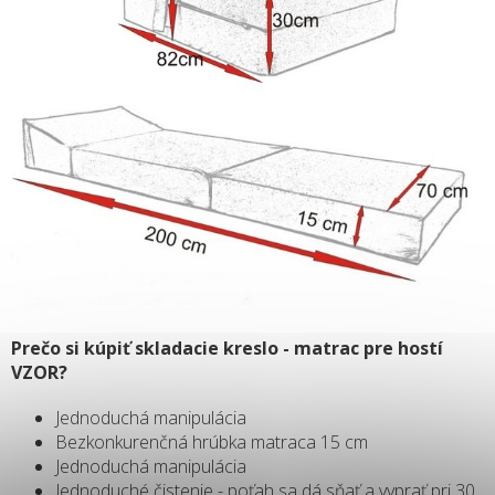
Prečo si kúpiť skladacie kreslo - matrac pre hostí
VZOR?
Jednoduchá manipulácia
Bezkonkurenčná hrúbka matraca 15 cm
Jednoduchá manipulácia
Jednoduché čistenie - poťah sa dá sňať a vyprať pri 30