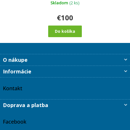
5
Skladom
(2 ks)
hviezdičiek.
€100
Do košíka
Z
O nákupe
á
p
Informácie
ä
t
i
Kontakt
e
Doprava a platba
Facebook