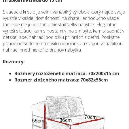
Hrúbka matraca do 15 cm
Skladacie kreslo je veľmi variabilný výrobok, ktorý nájde svoje
využitie v každej domácnosti, na chate, jednoducho všade
tam, kde nie je možné umiestniť veľký nábytok. Elegantne
vyrieši situáciu, kam s hosťami v malom byte, kam si sadnúť v
detskej izbe, nahradí podložku pri hrách s deťmi. Poskytne
pohodlné sedenie na chvíľu odpočinku a svojou variabilitou
nahradí hneď niekoľko druhov nábytku.
Rozmery:
Rozmery rozloženého matraca: 70x200x15 cm
Rozmer zloženého matraca: 70x82x55cm