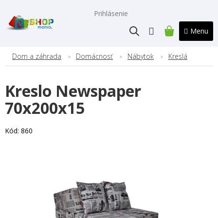
Prejsť
na
Prihlásenie
obsah
NÁKUPNÝ
KOŠÍK
Dom a záhrada
Domácnosť
Nábytok
Kreslá
Kreslo Newspaper
70x200x15
Kód:
860