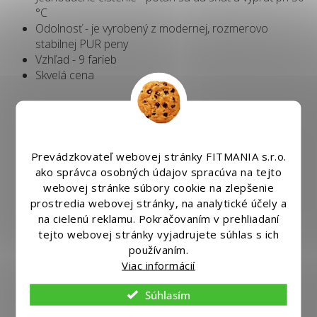
°C
Odolnosť - je vyrobený z modernej, rozmerovo
stabilnej PUR peny
Vzhľad - 9 farieb
Skvelá cena
Prevádzkovateľ webovej stránky FITMANIA s.r.o.
ako správca osobných údajov spracúva na tejto
webovej stránke súbory cookie na zlepšenie
prostredia webovej stránky, na analytické účely a
na cielenú reklamu. Pokračovaním v prehliadaní
tejto webovej stránky vyjadrujete súhlas s ich
používaním.
Viac informácií
Súhlasím