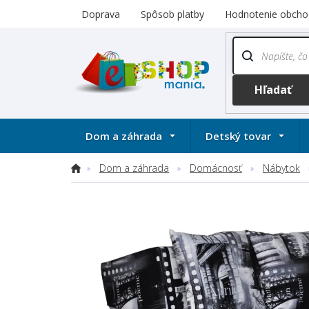
Prejsť
Doprava
Spôsob platby
Hodnotenie obcho
na
obsah
Dom a záhrada
Detský tovar
Dom a záhrada
Domácnosť
Nábytok
Domov