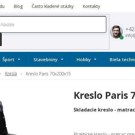
du
Blog
Často kladené otázky
Kontakty
+42
info
Šport
Stavebniny
Hobby
Biela techn
Kreslá
Kreslo Paris 70x200x15
Kreslo Paris
Skladacie kreslo - matrac
Praktické kreslo - matrac pre