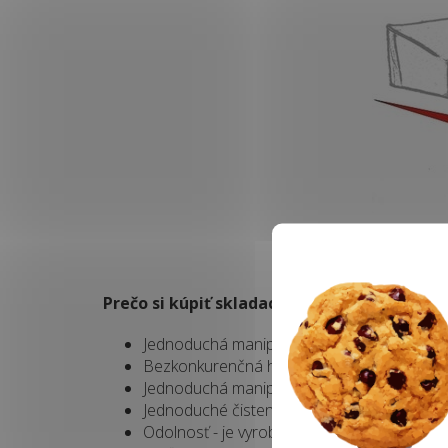
Prečo si kúpiť skladacie kreslo - matrac pr
Jednoduchá manipulácia
Bezkonkurenčná hrúbka matraca 15 cm
Jednoduchá manipulácia
Jednoduché čistenie - poťah sa dá sňať a vy
Odolnosť - je vyrobený z modernej, rozmer