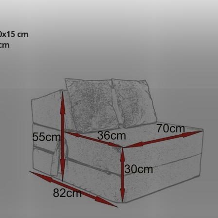
0x15 cm
5cm