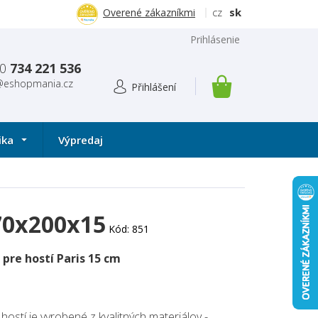
cz
sk
Overené zákazníkmi
Prihlásenie
0
734 221 536
@eshopmania.cz
NÁKUPNÝ
KOŠÍK
ika
Výpredaj
 70x200x15
Kód:
851
 pre hostí Paris 15 cm
 hostí je vyrobené z kvalitných materiálov -