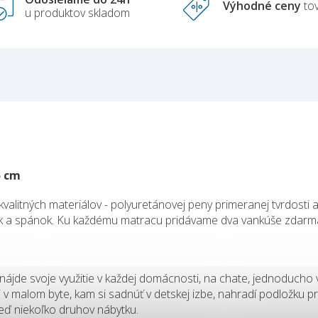
Výhodné ceny
to
u produktov skladom
5 cm
 kvalitných materiálov - polyuretánovej peny primeranej tvrdosti
k a spánok. Ku každému matracu pridávame dva vankúše zdarm
rý nájde svoje využitie v každej domácnosti, na chate, jednoducho
mi v malom byte, kam si sadnúť v detskej izbe, nahradí podložku 
neď niekoľko druhov nábytku.