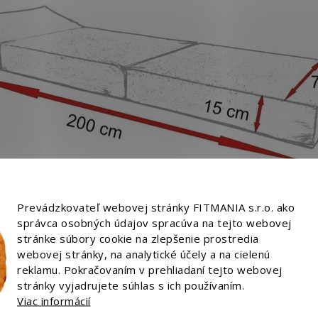
Prevádzkovateľ webovej stránky FITMANIA s.r.o. ako
e hostí VZOR?
správca osobných údajov spracúva na tejto webovej
stránke súbory cookie na zlepšenie prostredia
webovej stránky, na analytické účely a na cielenú
reklamu. Pokračovaním v prehliadaní tejto webovej
stránky vyjadrujete súhlas s ich používaním.
prať pri 30 °C
Viac informácií
ovo stabilnej PUR peny