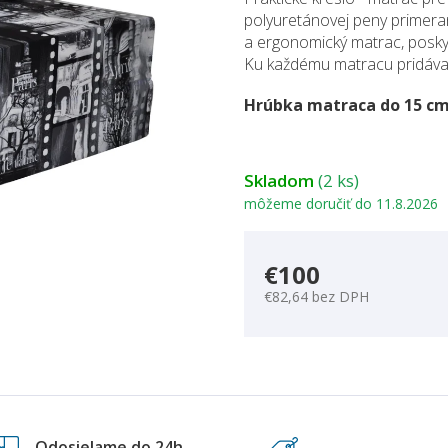
polyuretánovej peny primeran
a ergonomický matrac, posky
Ku každému matracu pridáv
Hrúbka matraca do 15 c
Skladom
(2 ks)
môžeme doručiť do
11.8.2026
€100
€82,64 bez DPH
Odosielame do 24h