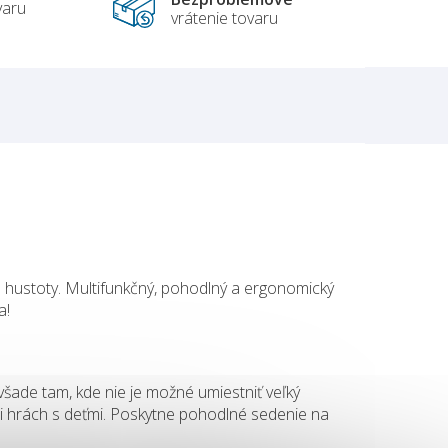
varu
vrátenie tovaru
 a hustoty. Multifunkčný, pohodlný a ergonomický
a!
 všade tam, kde nie je možné umiestniť veľký
pri hrách s deťmi. Poskytne pohodlné sedenie na